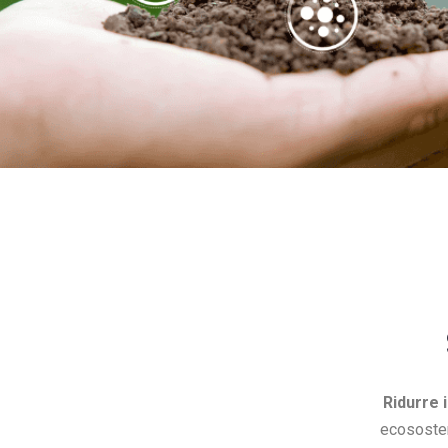
Ridurre 
ecososten