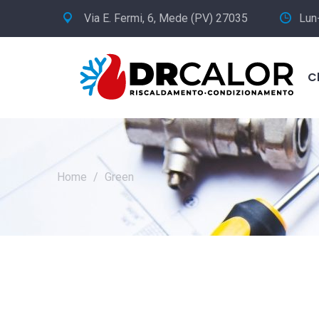
Via E. Fermi, 6, Mede (PV) 27035
Lun
C
Home
/
Green