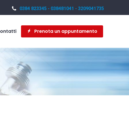
0384 823345 - 038481041 - 3209041735
ontatti
Prenota un appuntamento