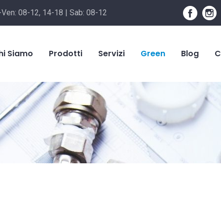
-Ven: 08-12, 14-18 | Sab: 08-12
hi Siamo
Prodotti
Servizi
Green
Blog
C