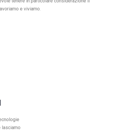
vole tenere in particolare considerazione il
lavoriamo e viviamo.
a
 tecnologie
e lasciamo