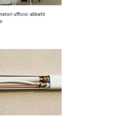
atori ufficio: abbatti
io