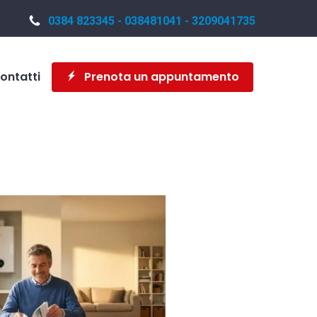
0384 823345 - 038481041 - 3209041735
ontatti
Prenota un appuntamento