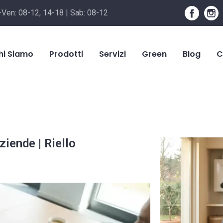
-Ven: 08-12, 14-18 | Sab: 08-12
hi Siamo
Prodotti
Servizi
Green
Blog
C
iende | Riello