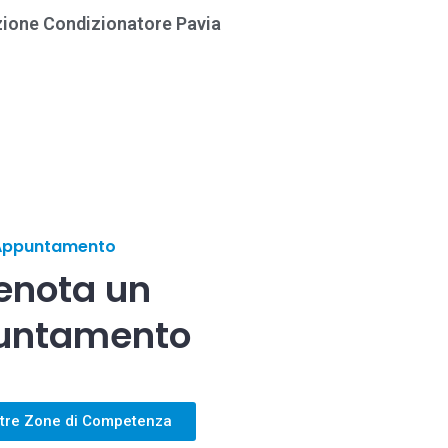
azione Condizionatore Pavia
Appuntamento
enota un
untamento
tre Zone di Competenza