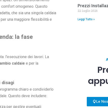
Prezzi Install
un comfort omogeneo. Questo
22 Luglio 2026
datta, che sia una singola caldaia
per una maggiore flessibilità e
Leggi Tutto »
enda: la fase
ata: l’esecuzione dei lavori. La
ambio caldaie
e per la
Pr
app
 disagi
oprogramma chiaro e condividerlo
ndale. Questo deve includere:
Le Nos
zza per gestire eventuali