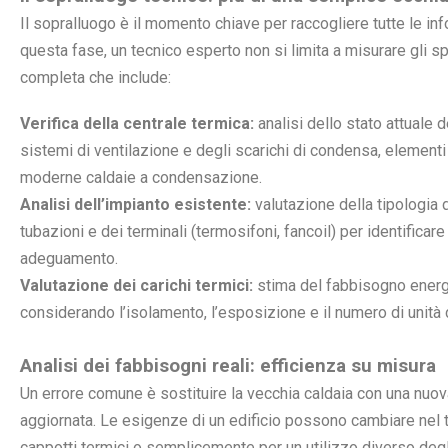
Il sopralluogo è il momento chiave per raccogliere tutte le i
questa fase, un tecnico esperto non si limita a misurare gli 
completa che include:
Verifica della centrale termica:
analisi dello stato attuale d
sistemi di ventilazione e degli scarichi di condensa, elementi c
moderne caldaie a condensazione.
Analisi dell’impianto esistente:
valutazione della tipologia d
tubazioni e dei terminali (termosifoni, fancoil) per identificare
adeguamento.
Valutazione dei carichi termici:
stima del fabbisogno energet
considerando l’isolamento, l’esposizione e il numero di unità 
Analisi dei fabbisogni reali: efficienza su misura
Un errore comune è sostituire la vecchia caldaia con una nuov
aggiornata. Le esigenze di un edificio possono cambiare nel t
cappotti termici o semplicemente per un utilizzo diverso deg