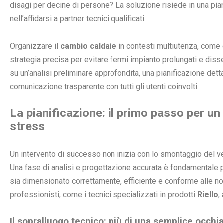
disagi per decine di persone? La soluzione risiede in una pia
nell’affidarsi a partner tecnici qualificati.
Organizzare il
cambio caldaie
in contesti multiutenza, come 
strategia precisa per evitare fermi impianto prolungati e disse
su un’analisi preliminare approfondita, una pianificazione detta
comunicazione trasparente con tutti gli utenti coinvolti.
La pianificazione: il primo passo per u
stress
Un intervento di successo non inizia con lo smontaggio del v
Una fase di analisi e progettazione accurata è fondamentale p
sia dimensionato correttamente, efficiente e conforme alle nor
professionisti, come i tecnici specializzati in prodotti
Riello
,
Il sopralluogo tecnico: più di una semplice occhi