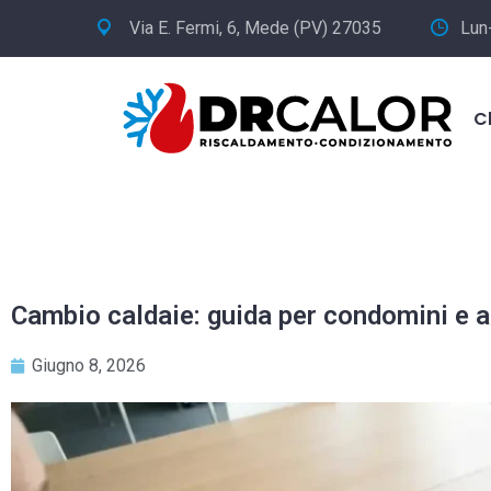
Via E. Fermi, 6, Mede (PV) 27035
Lun
C
Cambio caldaie: guida per condomini e az
Giugno 8, 2026