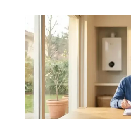
11 Mag, 2026
05
Pulizia split
condizionatore: elimina
cattivi odori
Odore di muffa quando accendi lo
Od