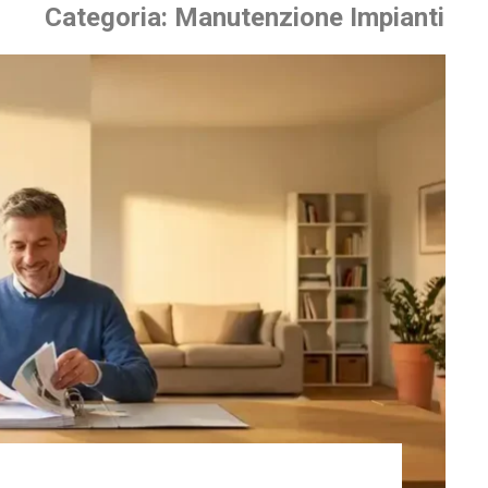
Categoria:
Manutenzione Impianti
 Mag, 2026
08 Mag, 2026
Sanificare il
Manutenz
condizionatore: guida
programm
pratica
guasti e b
ore di chiuso quando accendi lo
La manutenzione 