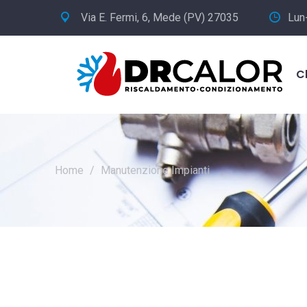
Via E. Fermi, 6, Mede (PV) 27035
Lun
C
Home
/
Manutenzione Impianti