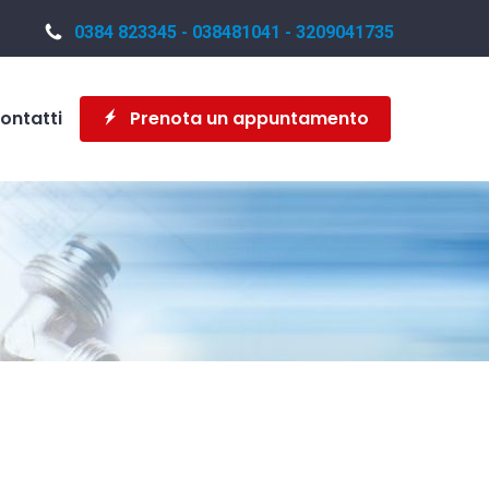
0384 823345 - 038481041 - 3209041735
ontatti
Prenota un appuntamento