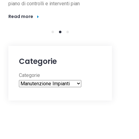
 interventi pian
split? La pulizia split condizionato
Read more
Categorie
Categorie