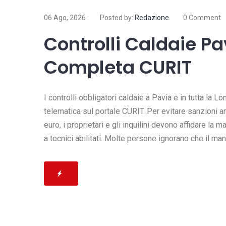
split? La pulizia split condizionator
sp
06 Ago, 2026
Posted by:
Redazione
0 Comment
Read more
R
Controlli Caldaie Pa
Completa CURIT
I controlli obbligatori caldaie a Pavia e in tutta la 
telematica sul portale CURIT. Per evitare sanzioni 
euro, i proprietari e gli inquilini devono affidare la 
a tecnici abilitati. Molte persone ignorano che il m