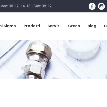
-Ven: 08-12, 14-18 | Sab: 08-12
hi Siamo
Prodotti
Servizi
Green
Blog
C