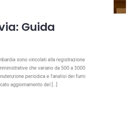
lit o aria che “pizzica” in go
piano di controlli e
ead more
Read more
via: Guida
Lombardia sono vincolati alla registrazione
amministrative che variano da 500 a 3000
manutenzione periodica e l’analisi dei fumi
ancato aggiornamento del […]