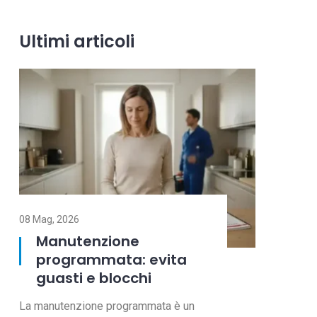
Ultimi articoli
11 Mag, 2026
ione
Pulizia split
ata: evita
condizionatore: elim
locchi
cattivi odori
programmata è un
Odore di muffa quando accendi lo